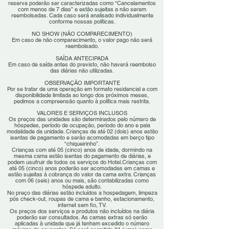
reserva poderão ser caracterizadas como “Cancelamentos
com menos de 7 dias” e estão sujeitas a não serem
reembolsadas. Cada caso será analisado individualmente
conforme nossas políticas.
NO SHOW (NÃO COMPARECIMENTO)
Em caso de não comparecimento, o valor pago não será
reembolsado.
SAÍDA ANTECIPADA
Em caso de saída antes do previsto, não haverá reembolso
das diárias não utilizadas.
OBSERVAÇÃO IMPORTANTE
Por se tratar de uma operação em formato residencial e com
disponibilidade limitada ao longo dos próximos meses,
pedimos a compreensão quanto à política mais restrita.
VALORES E SERVIÇOS INCLUSOS
Os preços das unidades são determinados pelo número de
hóspedes, período de ocupação, período do ano e pala
modalidade da unidade. Crianças de até 02 (dois) anos estão
isentas de pagamento e serão acomodadas em berço tipo
“chiqueirinho”.
Crianças com até 05 (cinco) anos de idade, dormindo na
mesma cama estão isentas do pagamento de diárias, e
podem usufruir de todos os serviços do Hotel.Crianças com
até 05 (cinco) anos poderão ser acomodadas em camas e
estão sujeitas à cobrança do valor da cama extra. Crianças
com 06 (seis) anos ou mais, são contabilizadas como
hóspede adulto.
No preço das diárias estão incluídos a hospedagem, limpeza
pós check-out, roupas de cama e banho, estacionamento,
internet sem fio, TV.
Os preços dos serviços e produtos não incluídos na diária
poderão ser consultados. As camas extras só serão
aplicadas à unidade que já tenham excedido o número