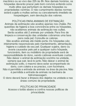
mecânico ou ao vivo das 22h às 8h. Nos demais horários, os
hóspedes deverão prezar pelo bom convívio evitando sons
muito altos que perturbem os demais hóspedes ou
propriedades vizinhas. O não cumprimento destas normas
estará sujeito a multas extras ou cancelamento imediato da
hospedagem, sem devolução dos valores.
POLÍTICAS PARA ANIMAIS DE ESTIMAÇÃO
Animais de estimação são aceitos apenas nos chalés. Por
questões de higiene e boa convivência entre os hóspedes,
não aceitamos animais de estimação nas suítes.
Serão aceitos até 2 animais por unidade. Para fins de
limpeza e conservação das unidades cobramos uma taxa
para cada pet. Consulte os valores.
São aceitos animais até médio porte. Os hóspedes são
inteiramente responsáveis pelo mantenimento, alimentação,
higiene e cuidado de seu pet. Qualquer sujeira, dano ou
avaria causados pelo pet a qualquer outro hóspede,
funcionário, item ou mobiliário da propriedade será de
responsabilidade do dono, sendo cabíveis eventuais custos.
Não deixar o animal de estimação sozinho na unidade,
sempre que sair, levá-lo junto. Não deixar o animal de
estimação solto, o mesmo deve estar acompanhado do
dono, com coleira e se preciso, com focinheira.
Não é permitida a entrada de animais na área da piscina. Não
é permitida a entrada de animais na banheira de
hidromassagem.
O dono deverá fazer a limpeza dos dejetos na unidade e nas
áreas comuns da propriedade.
POLÍTICAS DE PRIVACIDADE
Acesse o botão abaixo e confira nossas políticas de
privacidade: