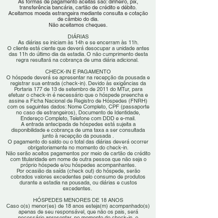
As formas de pagamento aceitas são: dinheiro, pix,
transferência bancária, cartão de crédito e débito.
Aceitamos moeda estrangeira mediante consulta e cotação
de câmbio do dia.
Não aceitamos cheques.
DIÁRIAS
As diárias se iniciam às 14h e se encerram às 11h.
O cliente está ciente que deverá desocupar a unidade antes
das 11h do último dia da estadia. O não cumprimento desta
regra resultará na cobrança de uma diária adicional.
CHECK-IN E PAGAMENTO
O hóspede deverá se apresentar na recepção da pousada e
registrar sua entrada (check-in). Devido às exigências da
Portaria 177 de 13 de setembro de 2011 do MTur, para
efetuar o check-in é necessário que o hóspede preencha e
assine a Ficha Nacional de Registro de Hóspedes (FNRH)
com os seguintes dados: Nome Completo, CPF (passaporte
no caso de estrangeiros), Documento de Identidade,
Endereço Completo, Telefone com DDD e e-mail.
A entrada antecipada de hóspedes está sujeita a
disponibilidade e cobrança de uma taxa a ser consultada
junto à recepção da pousada .
O pagamento do saldo ou o total das diárias deverá ocorrer
obrigatoriamente no momento do check-in.
Não serão aceitos pagamentos por meio de cartão de crédito
com titularidade em nome de outra pessoa que não seja o
próprio hóspede e/ou hóspedes acompanhantes.
Por ocasião da saída (check out) do hóspede, serão
cobrados valores excedentes pelo consumo de produtos
durante a estadia na pousada, ou diárias e custos
excedentes.
HÓSPEDES MENORES DE 18 ANOS
Caso o(s) menor(es) de 18 anos esteja(m) acompanhado(s)
apenas de seu responsável, que não os pais, será
necessário apresentar, no momento do check-in, o