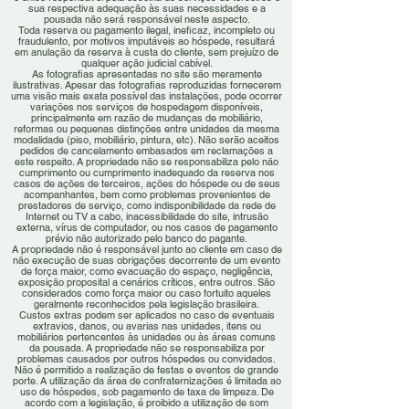
sua respectiva adequação às suas necessidades e a
pousada não será responsável neste aspecto.
Toda reserva ou pagamento ilegal, ineficaz, incompleto ou
fraudulento, por motivos imputáveis ao hóspede, resultará
em anulação da reserva à custa do cliente, sem prejuízo de
qualquer ação judicial cabível.
As fotografias apresentadas no site são meramente
ilustrativas. Apesar das fotografias reproduzidas fornecerem
uma visão mais exata possível das instalações, pode ocorrer
variações nos serviços de hospedagem disponíveis,
principalmente em razão de mudanças de mobiliário,
reformas ou pequenas distinções entre unidades da mesma
modalidade (piso, mobiliário, pintura, etc). Não serão aceitos
pedidos de cancelamento embasados em reclamações a
este respeito. A propriedade não se responsabiliza pelo não
cumprimento ou cumprimento inadequado da reserva nos
casos de ações de terceiros, ações do hóspede ou de seus
acompanhantes, bem como problemas provenientes de
prestadores de serviço, como indisponibilidade da rede de
Internet ou TV a cabo, inacessibilidade do site, intrusão
externa, vírus de computador, ou nos casos de pagamento
prévio não autorizado pelo banco do pagante.
A propriedade não é responsável junto ao cliente em caso de
não execução de suas obrigações decorrente de um evento
de força maior, como evacuação do espaço, negligência,
exposição proposital a cenários críticos, entre outros. São
considerados como força maior ou caso fortuito aqueles
geralmente reconhecidos pela legislação brasileira.
Custos extras podem ser aplicados no caso de eventuais
extravios, danos, ou avarias nas unidades, itens ou
mobiliários pertencentes às unidades ou às áreas comuns
da pousada. A propriedade não se responsabiliza por
problemas causados por outros hóspedes ou convidados.
Não é permitido a realização de festas e eventos de grande
porte. A utilização da área de confraternizações é limitada ao
uso de hóspedes, sob pagamento de taxa de limpeza. De
acordo com a legislação, é proibido a utilização de som