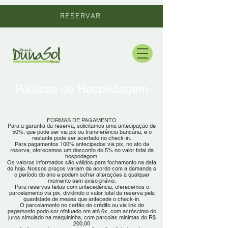
RESERVAR
Políticas de Hospedagem
FORMAS DE PAGAMENTO
Para a garantia da reserva, solicitamos uma antecipação de
50%, que pode ser via pix ou transferência bancária, e o
restante pode ser acertado no check-in.
Para pagamentos 100% antecipados via pix, no ato da
reserva, oferecemos um desconto de 5% no valor total da
hospedagem.
Os valores informados são válidos para fechamento na data
de hoje. Nossos preços variam de acordo com a demanda e
o período do ano e podem sofrer alterações a qualquer
momento sem aviso prévio.
Para reservas feitas com antecedência, oferecemos o
parcelamento via pix, dividindo o valor total da reserva pela
quantidade de meses que antecede o check-in.
O parcelamento no cartão de crédito ou via link de
pagamento pode ser efetuado em até 6x, com acréscimo de
juros simulado na maquininha, com parcelas mínimas de R$
200,00