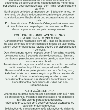
documento de autorização da hospedagem do menor feito
por escrito e assinado pelos pais, com firma reconhecida em
cartório.
Será exigido de todos os menores de 18 (dezoito) anos, no
momento do check in,documento com foto que comprove
sua identidade e filiação ainda que acompanhados de seus
pais.
Em observância ao Estatuto da Criança e do Adolescente
não é autorizada a hospedagem de menores de 18 anos
desacompanhadas dos pais ou responsável.
POLÍTICAS DE CANCELAMENTO E NÃO
COMPARECIMENTO (NO-SHOW)
Cancelamentos realizados com até 7 dias de antecedência
da data de check-in terão reembolso integral do valor pago.
Ou um voucher para datas futuras poderá ser disponibilizado
- consulte.
Obs: Vele lembrar que o hóspede deverá formalizar o pedido
de cancelamento à pousada dentro desse prazo. Em caso
de não-comparecimento sem aviso prévio, o valor total da
reserva será cobrado.
Reembolsos de pagamentos efetuados por cartão de credito
estão sujeitos às políticas da operadora do cartão.
Reservas efetuadas pelas plataformas com Booking.com,
Airbnb e Hoteis.com devem seguir as políticas próprias de
cada plataforma e toda e qualquer alteração e
cancelamentos deverão ser efetuados formalmente por lá.
Cancelamentos com menos de 7 dias não são
reembolsáveis.
ALTERAÇÕES DE DATA
Alterações de datas poderão ser solicitadas com até 7 dias
de antecedência, mediante disponibilidade e respeitando o
tarifário vigente para a data desejada.
Após esse prazo, não será possível realizar alterações ou
cancelamentos sem custos.
Solicitações de cancelamento após alterações de datas de