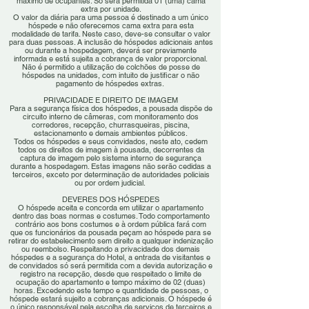
máximo de ocupantes. Só será permitida 01 (uma) cama
extra por unidade.
O valor da diária para uma pessoa é destinado a um único
hóspede e não oferecemos cama extra para esta
modalidade de tarifa. Neste caso, deve-se consultar o valor
para duas pessoas. A inclusão de hóspedes adicionais antes
ou durante a hospedagem, deverá ser previamente
informada e está sujeita a cobrança de valor proporcional.
Não é permitido a utilização de colchões de posse de
hóspedes na unidades, com intuito de justificar o não
pagamento de hóspedes extras.
PRIVACIDADE E DIREITO DE IMAGEM
Para a segurança física dos hóspedes, a pousada dispõe de
circuito interno de câmeras, com monitoramento dos
corredores, recepção, churrasqueiras, piscina,
estacionamento e demais ambientes públicos.
Todos os hóspedes e seus convidados, neste ato, cedem
todos os direitos de imagem à pousada, decorrentes da
captura de imagem pelo sistema interno de segurança
durante a hospedagem. Estas imagens não serão cedidas a
terceiros, exceto por determinação de autoridades policiais
ou por ordem judicial.
DEVERES DOS HÓSPEDES
O hóspede aceita e concorda em utilizar o apartamento
dentro das boas normas e costumes. Todo comp
ortamento
contrário aos bons costumes e à ordem pública fará com
que os funcionários da pousada peçam ao hóspede para se
retirar do estabelecimento sem direito a qualquer indenização
ou reembolso. Respeitando a privacidade dos demais
hóspedes e a segurança do Hotel, a entrada de visitantes e
de convidados só será permitida com a devida autorização e
registro na recepção, desde que respeitado o limite de
ocupação do apartamento e tempo máximo de 02 (duas)
horas. Excedendo este tempo e quantidade de pessoas, o
hóspede estará sujeito a cobranças adicionais. O hóspede é
o único responsável pela escolha de serviços de terceiros e